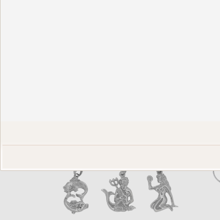
Ζώδια
€181,00
€145,00