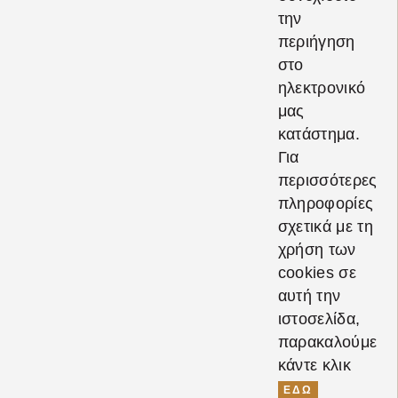
την
περιήγηση
στο
ηλεκτρονικό
μας
κατάστημα.
Για
Αναζήτηση...
περισσότερες
πληροφορίες
σχετικά με τη
χρήση των
Φύλο
cookies σε
αυτή την
Γυναίκα
ιστοσελίδα,
παρακαλούμε
Άντρας
κάντε κλικ
ΕΔΩ