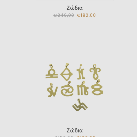
Ζώδια
€240,00
€192,00
Ζώδια