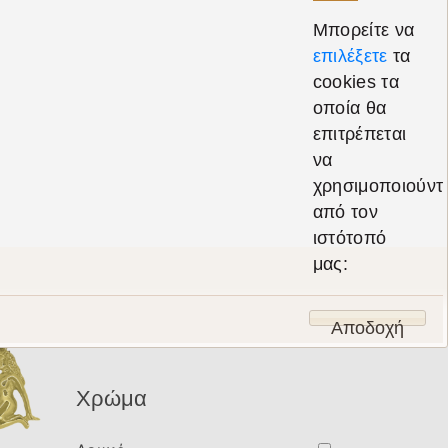
UNISEX
Μπορείτε να
επιλέξετε
τα
cookies τα
Υλικό
οποία θα
επιτρέπεται
Χρυσός 14Κ
να
χρησιμοποιούντ
Χρυσός 9Κ
από τον
ιστότοπό
Χρυσός 18Κ
μας:
Ασήμι 925
Αποδοχή
Χρώμα