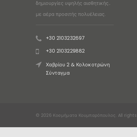
δημιουργίες υψηλής αισθητικής..
με αέρα προσιτής πολυέλειας.
+30 2103232697
+30 2103229882
Χαβρίου 2 & Κολοκοτρώνη
Σύνταγμα
©
2026
Κοσμήματα Κουμπαρόπουλος
. All righ