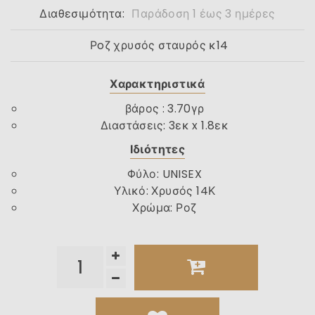
Διαθεσιμότητα:
Παράδοση 1 έως 3 ημέρες
Ρoζ χρυσός σταυρός κ14
Χαρακτηριστικά
βάρος : 3.70γρ
Διαστάσεις: 3εκ x
1.8εκ
Ιδιότητες
Φύλο
:
UNISEX
Υλικό
:
Χρυσός 14Κ
Χρώμα
:
Ροζ